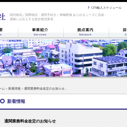
CFS輸入スケジュール
国内物流／国際物流・通関手続き／車輛整備 あらゆるニーズに迅速・
適確にお応えする総合物流業者。
ーム
>
新着情報
> 通関業務料金改定のお知らせ…
新着情報
通関業務料金改定のお知らせ