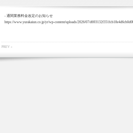
- 通関業務料金改定のお知らせ
https://www.yurakaiun.co.jp/yr/wp-content/uploads/2026/07/d693132f351fcb18e4d6cb0d
PREV «