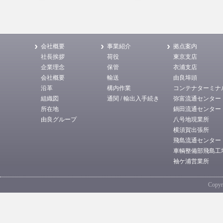
会社概要
事業紹介
拠点案内
社長挨拶
荷役
東京支店
企業理念
保管
衣浦支店
会社概要
輸送
由良埠頭
沿革
構内作業
コンテナターミナ
組織図
通関 / 輸出入手続き
弥富流通センター
所在地
鍋田流通センター
由良グループ
八号地現業所
横須賀出張所
飛島流通センター
車輌整備部飛島工
袖ケ浦営業所
Copyri