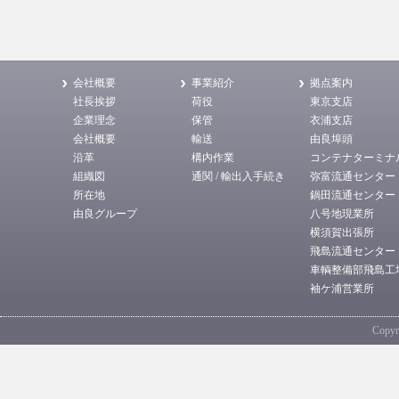
会社概要
事業紹介
拠点案内
社長挨拶
荷役
東京支店
企業理念
保管
衣浦支店
会社概要
輸送
由良埠頭
沿革
構内作業
コンテナターミナ
組織図
通関 / 輸出入手続き
弥富流通センター
所在地
鍋田流通センター
由良グループ
八号地現業所
横須賀出張所
飛島流通センター
車輌整備部飛島工
袖ケ浦営業所
Copyri