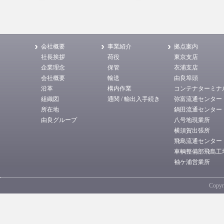
会社概要
事業紹介
拠点案内
社長挨拶
荷役
東京支店
企業理念
保管
衣浦支店
会社概要
輸送
由良埠頭
沿革
構内作業
コンテナターミナ
組織図
通関 / 輸出入手続き
弥富流通センター
所在地
鍋田流通センター
由良グループ
八号地現業所
横須賀出張所
飛島流通センター
車輌整備部飛島工
袖ケ浦営業所
Copyri