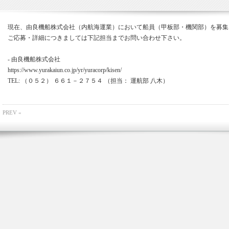
現在、由良機船株式会社（内航海運業）において船員（甲板部・機関部）を募集
ご応募・詳細につきましては下記担当までお問い合わせ下さい。
- 由良機船株式会社
https://www.yurakaiun.co.jp/yr/yuracorp/kisen/
TEL: （０５２） ６６１－２７５４ （担当： 運航部 八木）
PREV «