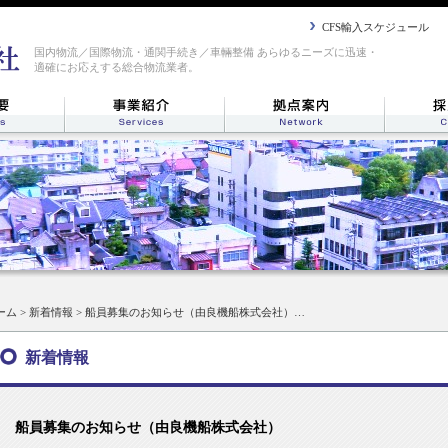
CFS輸入スケジュール
国内物流／国際物流・通関手続き／車輛整備 あらゆるニーズに迅速・
適確にお応えする総合物流業者。
ーム
>
新着情報
> 船員募集のお知らせ（由良機船株式会社）…
新着情報
船員募集のお知らせ（由良機船株式会社）